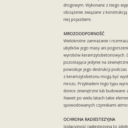
drogowym. Wykonane z niego wype
obciążenie związane z konstrukcją
niej pojazdami.
MROZOODPORNOŚĆ
Wielokrotne zamrażanie i rozmraż
ubytków jego masy ani pogorszeni
wyrobów keramzytobetonowych. Dzi
pozostająca jedynie na zewnętrzne
powoduje jego destrukcji podczas
z keramzytobetonu mogą być wysta
mrozu. Przykładem tego typu wy
donice zewnętrzne lub budowane z
Nawet po wielu latach takie eleme
spowodowanych czynnikami atmos
OCHRONA RADIESTEZYJNA
Izolacyjność radiestezyjna to zdoln