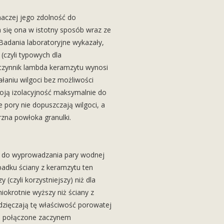
naczej jego zdolność do
a się ona w istotny sposób wraz ze
Badania laboratoryjne wykazały,
(czyli typowych dla
zynnik lambda keramzytu wynosi
łaniu wilgoci bez możliwości
oją izolacyjność maksymalnie do
pory nie dopuszczają wilgoci, a
rzna powłoka granulki.
ć do wyprowadzania pary wodnej
adku ściany z keramzytu ten
 (czyli korzystniejszy) niż dla
iokrotnie wyższy niż ściany z
dzięczają tę właściwość porowatej
e połączone zaczynem