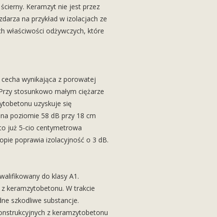
 ścierny. Keramzyt nie jest przez
 zdarza na przykład w izolacjach ze
ch właściwości odżywczych, które
a cecha wynikająca z porowatej
 Przy stosunkowo małym ciężarze
tobetonu uzyskuje się
 na poziomie 58 dB przy 18 cm
to już 5-cio centymetrowa
pie poprawia izolacyjność o 3 dB.
walifikowany do klasy A1.
z keramzytobetonu. W trakcie
adne szkodliwe substancje.
onstrukcyjnych z keramzytobetonu