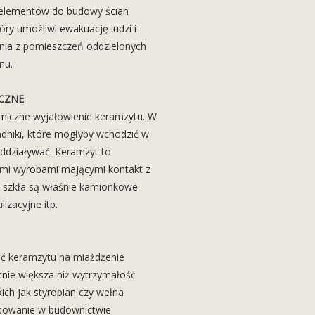
h elementów do budowy ścian
tóry umożliwi ewakuację ludzi i
nia z pomieszczeń oddzielonych
nu.
CZNE
emiczne wyjałowienie keramzytu. W
adniki, które mogłyby wchodzić w
oddziaływać. Keramzyt to
ymi wyrobami mającymi kontakt z
k szkła są właśnie kamionkowe
lizacyjne itp.
ść keramzytu na miażdżenie
otnie większa niż wytrzymałość
kich jak styropian czy wełna
osowanie w budownictwie