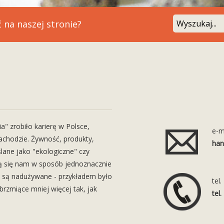
 na naszej stronie?
a" zrobiło karierę w Polsce,
e-m
achodzie. Żywność, produkty,
han
lane jako "ekologiczne" czy
zą się nam w sposób jednoznacznie
e są nadużywane - przykładem było
tel.
brzmiące mniej więcej tak, jak
tel