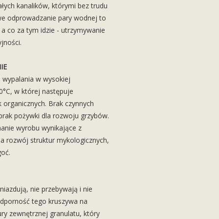
ych kanalików, którymi bez trudu
we odprowadzanie pary wodnej to
a co za tym idzie - utrzymywanie
jności.
IE
e wypalania w wysokiej
°C, w której następuje
k organicznych. Brak czynnych
brak pożywki dla rozwoju grzybów.
anie wyrobu wynikające z
a rozwój struktur mykologicznych,
goć.
iazdują, nie przebywają i nie
Odporność tego kruszywa na
ury zewnętrznej granulatu, który