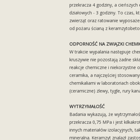
przekracza 4 godziny, a cieńszyc
działowych - 3 godziny. To czas, k
zwierząt oraz ratowanie wyposaże
od pożaru ścianą z keramzytobeto
ODPORNOŚĆ NA ZWIĄZKI CHEMI
W trakcie wypalania następuje ch
kruszywie nie pozostają żadne skł
reakcje chemiczne i niekorzystne 
ceramika, a najczęściej stosowan
chemikaliami w laboratoriach obo
(ceramiczne) zlewy, tygle, rury kana
WYTRZYMAŁOŚĆ
Badania wykazują, że wytrzymało
przekracza 0,75 MPa i jest kilkakr
innych materiałów izolacyjnych, ta
mineralna. Keramzyt znalazł zast