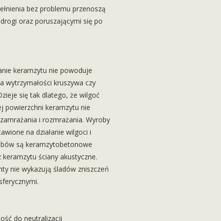
łnienia bez problemu przenoszą
 drogi oraz poruszającymi się po
anie keramzytu nie powoduje
a wytrzymałości kruszywa czy
eje się tak dlatego, że wilgoć
j powierzchni keramzytu nie
 zamrażania i rozmrażania. Wyroby
wione na działanie wilgoci i
robów są keramzytobetonowe
 keramzytu ściany akustyczne.
nty nie wykazują śladów zniszczeń
ferycznymi.
ość do neutralizacji