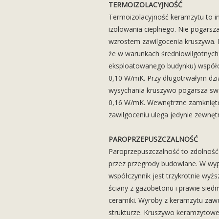
TERMOIZOLACYJNOŚĆ
Termoizolacyjność keramzytu to i
izolowania cieplnego. Nie pogarsz
wzrostem zawilgocenia kruszywa. 
że w warunkach średniowilgotnych 
eksploatowanego budynku) współc
0,10 W/mK. Przy długotrwałym dzia
wysychania kruszywo pogarsza sw
0,16 W/mK. Wewnętrzne zamknięte 
zawilgoceniu ulega jedynie zewnęt
PAROPRZEPUSZCZALNOŚĆ
Paroprzepuszczalność to zdolnoś
przez przegrody budowlane. W wyp
współczynnik jest trzykrotnie wyższy
ściany z gazobetonu i prawie siedm
ceramiki. Wyroby z keramzytu zaw
strukturze. Kruszywo keramzytow