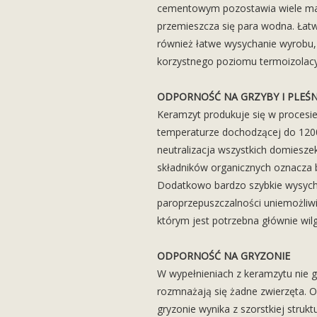
cementowym pozostawia wiele mał
przemieszcza się para wodna. Łat
również łatwe wysychanie wyrobu, 
korzystnego poziomu termoizolacy
ODPORNOŚĆ NA GRZYBY I PLEŚN
Keramzyt produkuje się w procesi
temperaturze dochodzącej do 1200
neutralizacja wszystkich domiesze
składników organicznych oznacza 
Dodatkowo bardzo szybkie wysych
paroprzepuszczalności uniemożliwi
którym jest potrzebna głównie wil
ODPORNOŚĆ NA GRYZONIE
W wypełnieniach z keramzytu nie gn
rozmnażają się żadne zwierzęta. 
gryzonie wynika z szorstkiej strukt